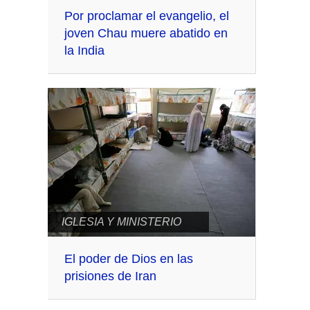
Por proclamar el evangelio, el
joven Chau muere abatido en
la India
IGLESIA Y MINISTERIO
El poder de Dios en las
prisiones de Iran