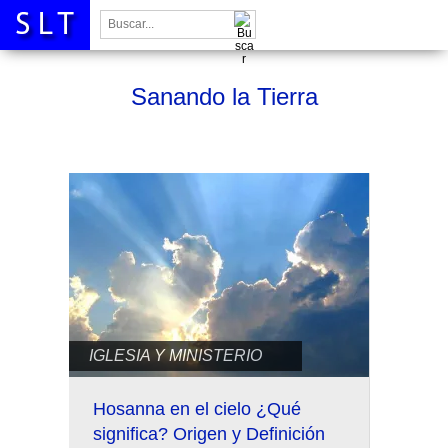
Buscar:
Sanando la Tierra
IGLESIA Y MINISTERIO
Hosanna en el cielo ¿Qué
significa? Origen y Definición