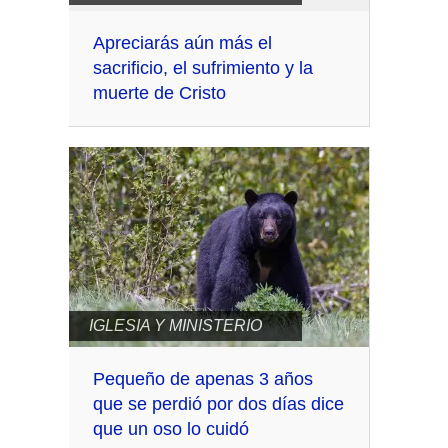
Apreciarás aún más el
sacrificio, el sufrimiento y la
muerte de Cristo
IGLESIA Y MINISTERIO
Pequeño de apenas 3 años
que se perdió por dos días dice
que un oso lo cuidó