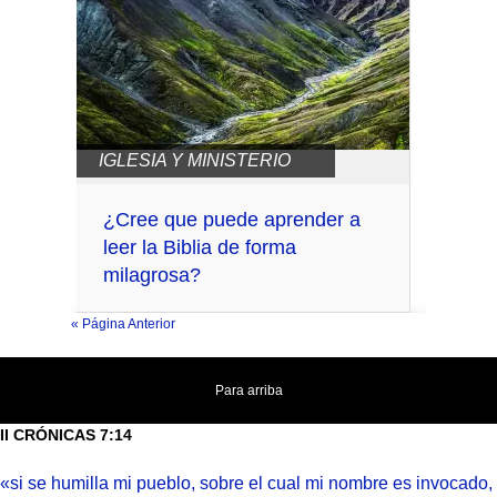
IGLESIA Y MINISTERIO
¿Cree que puede aprender a
leer la Biblia de forma
milagrosa?
« Página Anterior
Para arriba
II CRÓNICAS 7:14
«si se humilla mi pueblo, sobre el cual mi nombre es invocado,