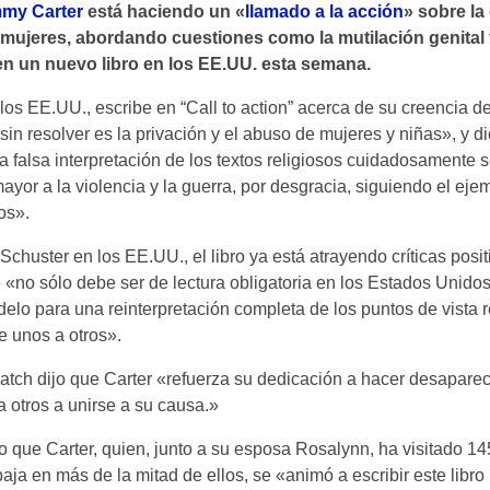
mmy Carter
está haciendo un «
llamado a la acción
» sobre la
s mujeres, abordando cuestiones como la mutilación genital 
 en un nuevo libro en los EE.UU. esta semana.
los EE.UU., escribe en “Call to action” acerca de su creencia d
in resolver es la privación y el abuso de mujeres y niñas», y d
a falsa interpretación de los textos religiosos cuidadosamente 
ayor a la violencia y la guerra, por desgracia, siguiendo el eje
os».
chuster en los EE.UU., el libro ya está atrayendo críticas positi
 «no sólo debe ser de lectura obligatoria en los Estados Unido
lo para una reinterpretación completa de los puntos de vista r
e unos a otros».
atch dijo que Carter «refuerza su dedicación a hacer desaparecer
 otros a unirse a su causa.»
 que Carter, quien, junto a su esposa Rosalynn, ha visitado 14
baja en más de la mitad de ellos, se «animó a escribir este libr