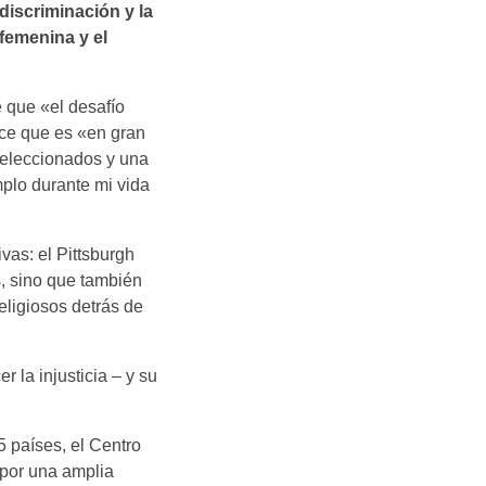
 discriminación y la
femenina y el
e que «el desafío
ice que es «en gran
seleccionados y una
mplo durante mi vida
vas: el Pittsburgh
s, sino que también
eligiosos detrás de
 la injusticia – y su
5 países, el Centro
o por una amplia