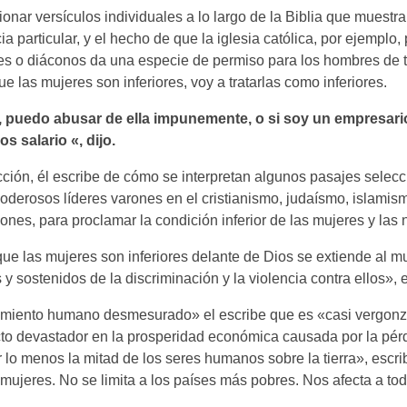
nar versículos individuales a lo largo de la Biblia que muestra
ia particular, y el hecho de que la iglesia católica, por ejemplo,
es o diáconos da una especie de permiso para los hombres de 
ue las mujeres son inferiores, voy a tratarlas como inferiores.
a, puedo abusar de ella impunemente, o si soy un empresari
 salario «, dijo.
cción, él escribe de cómo se interpretan algunos pasajes selec
oderosos líderes varones en el cristianismo, judaísmo, islamis
iones, para proclamar la condición inferior de las mujeres y las 
que las mujeres son inferiores delante de Dios se extiende al 
s y sostenidos de la discriminación y la violencia contra ellos», 
rimiento humano desmesurado» el escribe que es «casi vergon
to devastador en la prosperidad económica causada por la pérd
 lo menos la mitad de los seres humanos sobre la tierra», escri
mujeres. No se limita a los países más pobres. Nos afecta a to