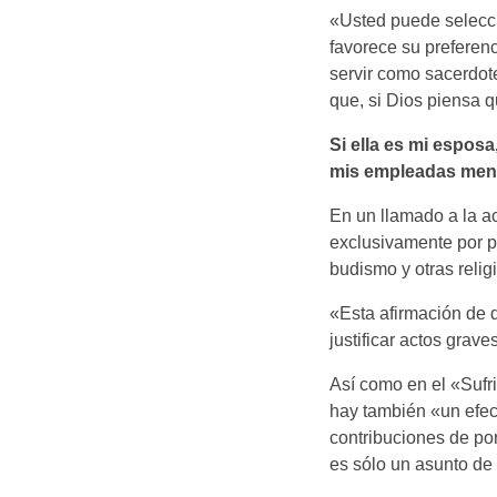
«Usted puede seleccio
favorece su preferenc
servir como sacerdot
que, si Dios piensa q
Si ella es mi espos
mis empleadas menos
En un llamado a la a
exclusivamente por p
budismo y otras relig
«Esta afirmación de 
justificar actos grave
Así como en el «Suf
hay también «un efec
contribuciones de por
es sólo un asunto de 