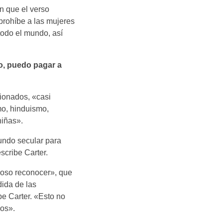
n que el verso
 prohíbe a las mujeres
todo el mundo, así
o, puedo pagar a
cionados, «casi
mo, hinduismo,
niñas».
mundo secular para
escribe Carter.
zoso reconocer», que
ida de las
be Carter. «Esto no
dos».