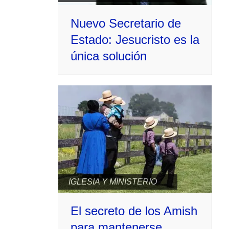
Nuevo Secretario de
Estado: Jesucristo es la
única solución
IGLESIA Y MINISTERIO
El secreto de los Amish
para mantenerse