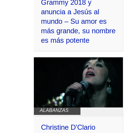
Grammy 2018 y
anuncia a Jesús al
mundo – Su amor es
más grande, su nombre
es más potente
ALABANZAS
Christine D’Clario