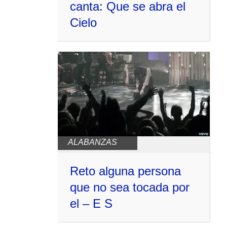
canta: Que se abra el
Cielo
ALABANZAS
Reto alguna persona
que no sea tocada por
el – E S