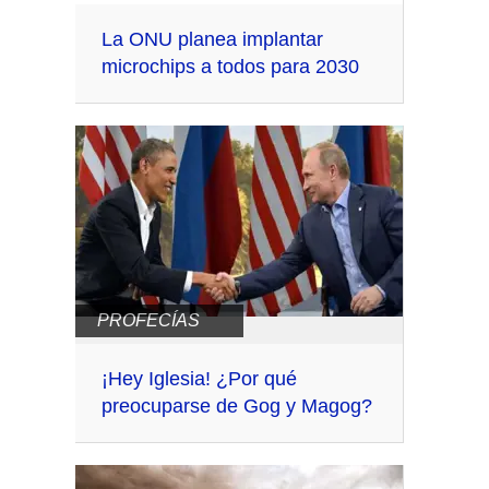
La ONU planea implantar
microchips a todos para 2030
PROFECÍAS
¡Hey Iglesia! ¿Por qué
preocuparse de Gog y Magog?