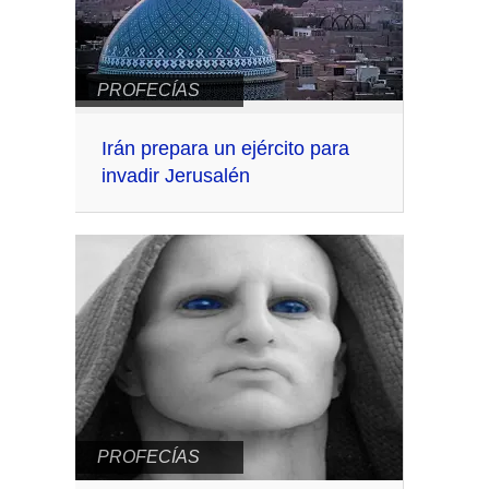
PROFECÍAS
Irán prepara un ejército para
invadir Jerusalén
PROFECÍAS