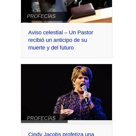
PROFECÍAS
Aviso celestial – Un Pastor
recibió un anticipo de su
muerte y del futuro
PROFECÍAS
Cindy Jacobs profetiza una