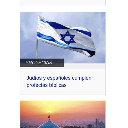
PROFECÍAS
Judíos y españoles cumplen
profecías bíblicas