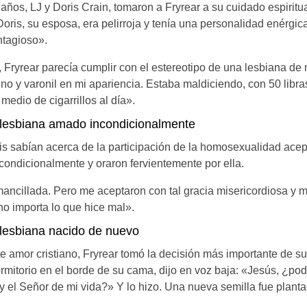
años, LJ y Doris Crain, tomaron a Fryrear a su cuidado espiritu
y Doris, su esposa, era pelirroja y tenía una personalidad enérg
ntagioso».
, Fryrear parecía cumplir con el estereotipo de una lesbiana d
o y varonil en mi apariencia. Estaba maldiciendo, con 50 libra
edio de cigarrillos al día».
 lesbiana amado incondicionalmente
ris sabían acerca de la participación de la homosexualidad acep
condicionalmente y oraron fervientemente por ella.
mancillada. Pero me aceptaron con tal gracia misericordiosa y
no importa lo que hice mal».
 lesbiana nacido de nuevo
e amor cristiano, Fryrear tomó la decisión más importante de su
rmitorio en el borde de su cama, dijo en voz baja: «Jesús, ¿podr
y el Señor de mi vida?» Y lo hizo. Una nueva semilla fue plant