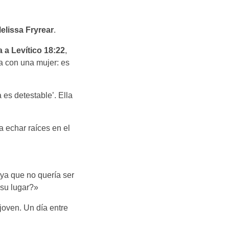
elissa Fryrear
.
ia a Levítico 18:22
,
a con una mujer: es
 es detestable’. Ella
 echar raíces en el
ya que no quería ser
 su lugar?»
joven. Un día entre