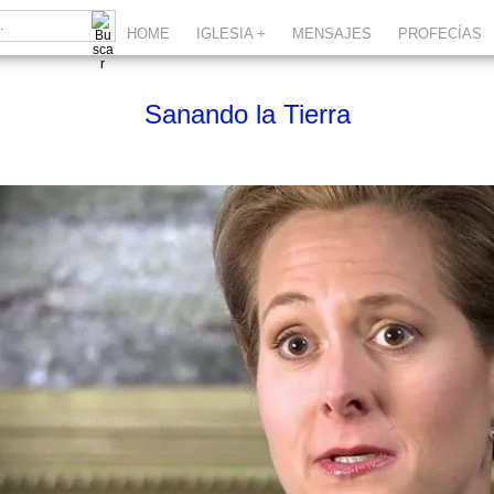
HOME
IGLESIA +
MENSAJES
PROFECÍAS
Sanando la Tierra