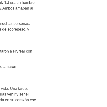
al. “LJ era un hombre
ica. Ambos amaban al
e muchas personas.
s de sobrepeso, y
taron a Fryrear con
 me amaron
 vida. Una tarde,
ías venir y ser el
ada en su corazón ese