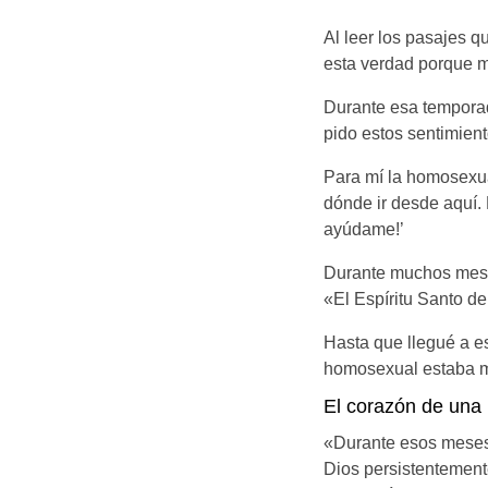
Al leer los pasajes 
esta verdad porque mi
Durante esa temporada 
pido estos sentimien
Para mí la homosexua
dónde ir desde aquí. 
ayúdame!’
Durante muchos meses
«El Espíritu Santo d
Hasta que llegué a es
homosexual estaba m
El corazón de una 
«Durante esos meses 
Dios persistentemen