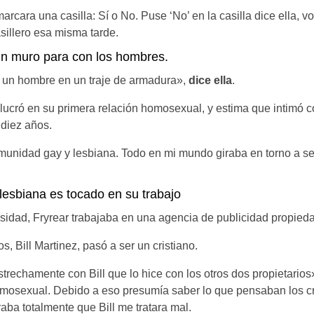
arcara una casilla: Sí o No. Puse ‘No’ en la casilla dice ella, vo
sillero esa misma tarde.
un muro para con los hombres.
 un hombre en un traje de armadura»,
dice ella
.
olucró en su primera relación homosexual, y estima que intimó c
 diez años.
munidad gay y lesbiana. Todo en mi mundo giraba en torno a s
lesbiana es tocado en su trabajo
sidad, Fryrear trabajaba en una agencia de publicidad propied
s, Bill Martinez, pasó a ser un cristiano.
rechamente con Bill que lo hice con los otros dos propietarios
mosexual. Debido a eso presumía saber lo que pensaban los cr
ba totalmente que Bill me tratara mal.