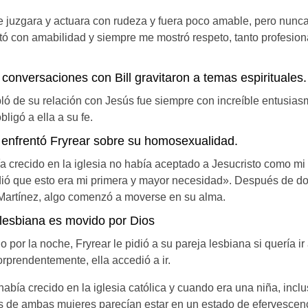
juzgara y actuara con rudeza y fuera poco amable, pero nunca l
ató con amabilidad y siempre me mostró respeto, tanto profesio
 conversaciones con Bill gravitaron a temas espirituales.
ó de su relación con Jesús fue siempre con increíble entusias
ligó a ella a su fe.
 enfrentó Fryrear sobre su homosexualidad.
a crecido en la iglesia no había aceptado a Jesucristo como mi
endió que esto era mi primera y mayor necesidad». Después de 
Martínez, algo comenzó a moverse en su alma.
lesbiana es movido por Dios
por la noche, Fryrear le pidió a su pareja lesbiana si quería ir a
rprendentemente, ella accedió a ir.
había crecido en la iglesia católica y cuando era una niña, incl
 de ambas mujeres parecían estar en un estado de efervescenci