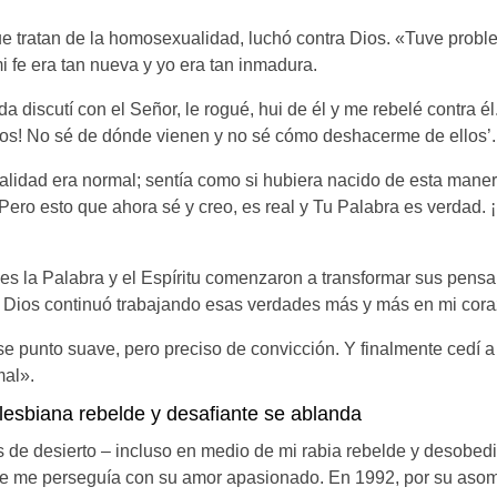
que tratan de la homosexualidad, luchó contra Dios. «Tuve prob
 fe era tan nueva y yo era tan inmadura.
discutí con el Señor, le rogué, hui de él y me rebelé contra él. 
tos! No sé de dónde vienen y no sé cómo deshacerme de ellos’.
lidad era normal; sentía como si hubiera nacido de esta maner
Pero esto que ahora sé y creo, es real y Tu Palabra es verdad. ¡
 la Palabra y el Espíritu comenzaron a transformar sus pensam
e Dios continuó trabajando esas verdades más y más en mi cora
e punto suave, pero preciso de convicción. Y finalmente cedí a
al».
lesbiana rebelde y desafiante se ablanda
de desierto – incluso en medio de mi rabia rebelde y desobedi
te me perseguía con su amor apasionado. En 1992, por su asom