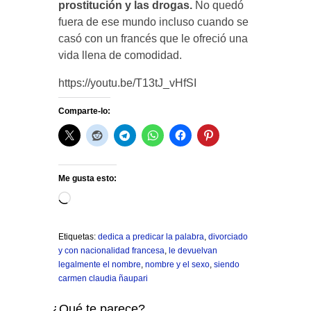
prostitución y las drogas.
No quedó
fuera de ese mundo incluso cuando se
casó con un francés que le ofreció una
vida llena de comodidad.
https://youtu.be/T13tJ_vHfSI
Comparte-lo:
Me gusta esto:
Cargando...
Etiquetas:
dedica a predicar la palabra
,
divorciado
y con nacionalidad francesa
,
le devuelvan
legalmente el nombre
,
nombre y el sexo
,
siendo
carmen claudia ñaupari
¿Qué te parece?