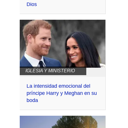
Dios
IGLESIA Y MINISTERIO
La intensidad emocional del
príncipe Harry y Meghan en su
boda