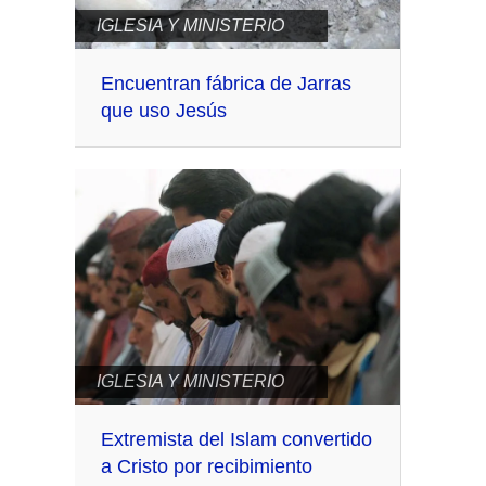
IGLESIA Y MINISTERIO
Encuentran fábrica de Jarras
que uso Jesús
IGLESIA Y MINISTERIO
Extremista del Islam convertido
a Cristo por recibimiento