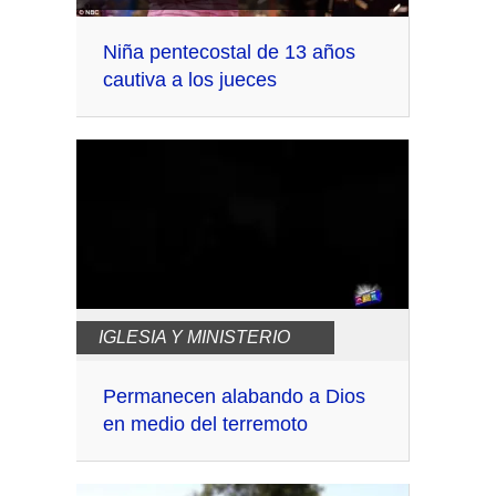
Niña pentecostal de 13 años
cautiva a los jueces
IGLESIA Y MINISTERIO
Permanecen alabando a Dios
en medio del terremoto