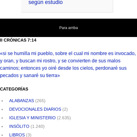
según estudio
Para arriba
II CRÓNICAS 7:14
«si se humilla mi pueblo, sobre el cual mi nombre es invocado,
y oran, y buscan mi rostro, y se convierten de sus malos
caminos; entonces yo oiré desde los cielos, perdonaré sus
pecados y sanaré su tierra»
CATEGORÍAS
ALABANZAS
(265)
DEVOCIONALES DIARIOS
(2)
IGLESIA Y MINISTERIO
(2.635)
INSÓLITO
(1.240)
LIBROS
(3)