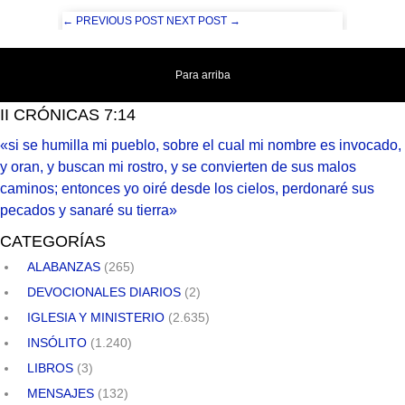
← PREVIOUS POST
NEXT POST →
Para arriba
II CRÓNICAS 7:14
«si se humilla mi pueblo, sobre el cual mi nombre es invocado,
y oran, y buscan mi rostro, y se convierten de sus malos
caminos; entonces yo oiré desde los cielos, perdonaré sus
pecados y sanaré su tierra»
CATEGORÍAS
ALABANZAS
(265)
DEVOCIONALES DIARIOS
(2)
IGLESIA Y MINISTERIO
(2.635)
INSÓLITO
(1.240)
LIBROS
(3)
MENSAJES
(132)