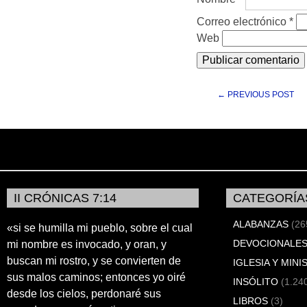
Correo electrónico
*
Web
← PREVIOUS POST
II CRÓNICAS 7:14
CATEGORÍA
ALABANZAS
(26
«si se humilla mi pueblo, sobre el cual
DEVOCIONALES
mi nombre es invocado, y oran, y
buscan mi rostro, y se convierten de
IGLESIA Y MINI
sus malos caminos; entonces yo oiré
INSÓLITO
(1.24
desde los cielos, perdonaré sus
LIBROS
(3)