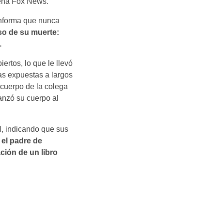
dena Fox News.
informa que nunca
so de su muerte:
.
ertos, lo que le llevó
as expuestas a largos
l cuerpo de la colega
anzó su cuerpo al
el, indicando que sus
 el padre de
ación de un libro