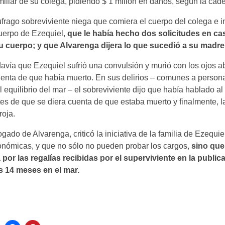
iliar de su colega, pidiendo $ 1 millón en daños, según la ca
ufrago sobreviviente niega que comiera el cuerpo del colega e 
uerpo de Ezequiel,
que le había hecho dos solicitudes en ca
u cuerpo; y que Alvarenga dijera lo que sucedió a su madre
vía que Ezequiel sufrió una convulsión y murió con los ojos abi
uenta de que había muerto. En sus delirios – comunes a person
el equilibrio del mar – el sobreviviente dijo que había hablado a
tes de que se diera cuenta de que estaba muerto y finalmente, l
roja.
ado de Alvarenga, criticó la iniciativa de la familia de Ezequi
nómicas, y que no sólo no pueden probar los cargos,
sino que
 por las regalías recibidas por el superviviente en la public
os 14 meses en el mar.