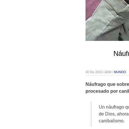
Náuf
30 Dic 2015 / ADM /
MUNDO
Náufrago que sobrev
procesado por cani
Un náufrago qu
de Dios, ahor
canibalismo.