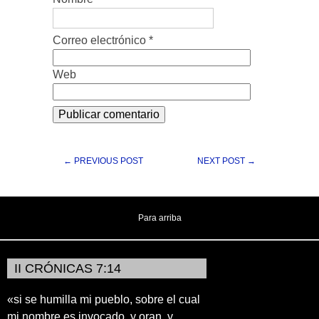
Correo electrónico
*
Web
← PREVIOUS POST
NEXT POST →
Para arriba
II CRÓNICAS 7:14
«si se humilla mi pueblo, sobre el cual
mi nombre es invocado, y oran, y