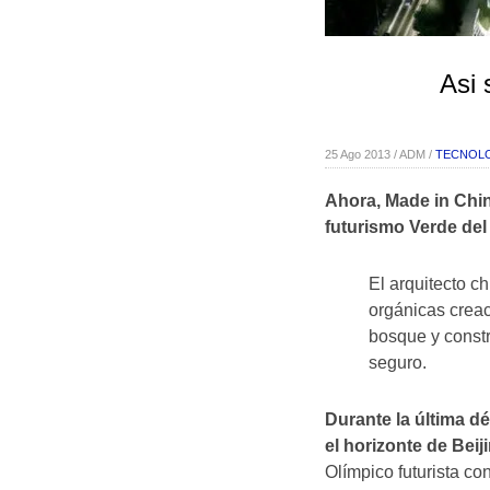
Asi 
25 Ago 2013 / ADM /
TECNOL
Ahora, Made in China
futurismo Verde de
El arquitecto 
orgánicas creac
bosque y constr
seguro.
Durante la última d
el horizonte de Beij
Olímpico futurista c