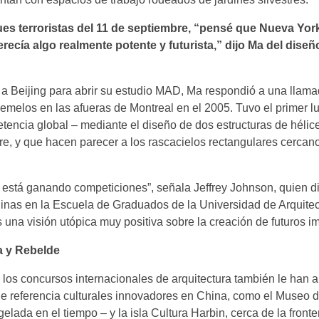
ues terroristas del 11 de septiembre, “pensé que Nueva Yor
ecía algo realmente potente y futurista,” dijo Ma del diseñ
a Beijing para abrir su estudio MAD, Ma respondió a una llama
emelos en las afueras de Montreal en el 2005. Tuvo el primer l
etencia global – mediante el diseño de dos estructuras de héli
ire, y que hacen parecer a los rascacielos rectangulares cercano
está ganando competiciones”, señala Jeffrey Johnson, quien dir
nas en la Escuela de Graduados de la Universidad de Arquitec
s una visión utópica muy positiva sobre la creación de futuros i
a y Rebelde
 los concursos internacionales de arquitectura también le han a
de referencia culturales innovadores en China, como el Museo 
elada en el tiempo – y la isla Cultura Harbin, cerca de la front