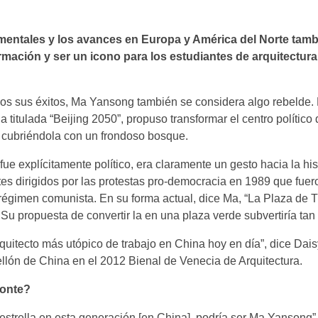
mentales y los avances en Europa y América del Norte tam
rmación y ser un icono para los estudiantes de arquitectura
os sus éxitos, Ma Yansong también se considera algo rebelde.
 titulada “Beijing 2050”, propuso transformar el centro político
cubriéndola con un frondoso bosque.
ue explícitamente político, era claramente un gesto hacia la hist
tes dirigidos por las protestas pro-democracia en 1989 que fuer
 régimen comunista. En su forma actual, dice Ma, “La Plaza de
 Su propuesta de convertir la en una plaza verde subvertiría ta
uitecto más utópico de trabajo en China hoy en día”, dice Daisy
ellón de China en el 2012 Bienal de Venecia de Arquitectura.
zonte?
 estrella en esta generación [en China], podría ser Ma Yansong”