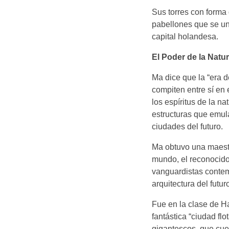
Sus torres con forma
pabellones que se un
capital holandesa.
El Poder de la Natu
Ma dice que la “era d
compiten entre sí en 
los espíritus de la n
estructuras que emula
ciudades del futuro.
Ma obtuvo una maestr
mundo, el reconocido 
vanguardistas contemp
arquitectura del futur
Fue en la clase de H
fantástica “ciudad fl
gigantescos, que cue