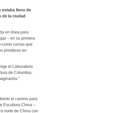
k estaba lleno de
o de la ciudad
da en línea para
ugar – en su primera
ce-como curvas que
s primitivos en
ige el Laboratorio
tura de Columbia.
maginarios.”
bierto el camino para
de Escultura China –
era norte de China con