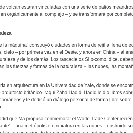
 de volcán estarán vinculadas con una serie de patios meandros,
en orgánicamente al complejo – y se transformará por completo 
raleza
e la máquina” construyó ciudades en forma de rejilla llena de e
el cielo – por primera vez en el Oeste, y ahora en China – alien
aturaleza y de los demás. Los rascacielos Silo-como, dice, debe
n las fuerzas y formas de la naturaleza – las nubes, las montañ
ía en arquitectura en la Universidad de Yale, donde se encontr
arquitecto británico-iraquí Zaha Hadid. Hadid le dio libros sobr
oráneos y le dedicó un diálogo personal de forma libre sobre e
o.
adid que Ma propuso conmemorar el World Trade Center recién
otante” – una metrópolis en miniatura en las nubes, construido so
ntan con espacios de trabajo rodeados de jardines silvestres.