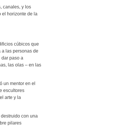
 canales, y los
el horizonte de la
dificios cúbicos que
a a las personas de
n dar paso a
as, las olas – en las
ó un mentor en el
e escultores
l arte y la
 destruido con una
bre pilares