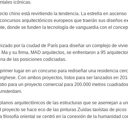
ntales icónicas.
ecto chino está revirtiendo la tendencia. La estrella en ascen
concursos arquitectónicos europeos que traerán sus diseños ex
nte, donde se funden la tecnología de vanguardia con el concep
izado por la ciudad de París para diseñar un complejo de vivi
 Ma y su firma, MAD arquitectos, se enfrentaron a 95 arquitect
na de las posiciones codiciadas.
primer lugar en un concurso para rediseñar una residencia cerc
Borghese. Con ambos proyectos, listos para ser lanzados en 201
tro para un proyecto comercial para 200.000 metros cuadrados e
Amsterdam.
 planos arquitectónicos de las estructuras que se asemejan a 
El proyecto se hace eco de las pinturas Zuidas taoístas de pico
 filosofía oriental se centró en la conexión de la humanidad c