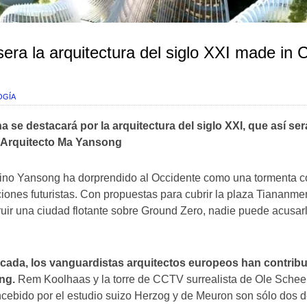
sera la arquitectura del siglo XXI made in 
OGÍA
 se destacará por la arquitectura del siglo XXI, que así se
l Arquitecto Ma Yansong
chino Yansong ha dorprendido al Occidente como una tormenta c
iones futuristas. Con propuestas para cubrir la plaza Tiananm
uir una ciudad flotante sobre Ground Zero, nadie puede acusarle
écada, los vanguardistas arquitectos europeos han contribu
ing.
Rem Koolhaas y la torre de CCTV surrealista de Ole Scheer
oncebido por el estudio suizo Herzog y de Meuron son sólo dos 