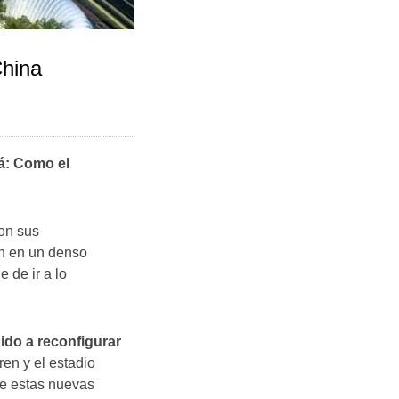
China
rá: Como el
on sus
en en un denso
 de ir a lo
ido a reconfigurar
en y el estadio
de estas nuevas