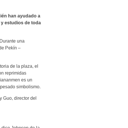
bién han ayudado a
 y estudios de toda
 Durante una
 de Pekín –
oria de la plaza, el
on reprimidas
 Tiananmen es un
n pesado simbolismo.
 Guo, director del
, dice Johnson de la