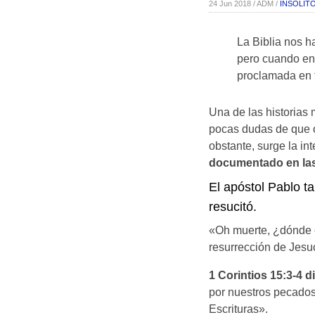
24 Jun 2018 / ADM /
INSÓLIT
La Biblia nos h
pero cuando ent
proclamada en 
Una de las historias 
pocas dudas de que oc
obstante, surge la in
documentado en las 
El apóstol Pablo ta
resucitó.
«Oh muerte, ¿dónde e
resurrección de Jesu
1 Corintios 15:3-4 d
por nuestros pecados 
Escrituras».