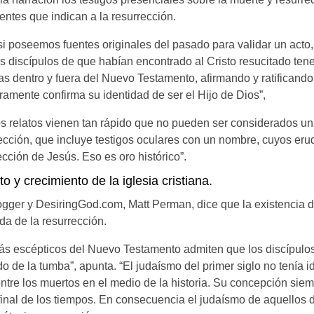
ntes que indican a la resurrección.
 poseemos fuentes originales del pasado para validar un acto, 
s discípulos de que habían encontrado al Cristo resucitado t
s dentro y fuera del Nuevo Testamento, afirmando y ratificando
amente confirma su identidad de ser el Hijo de Dios”,
s relatos vienen tan rápido que no pueden ser considerados u
rección, que incluye testigos oculares con un nombre, cuyos er
cción de Jesús. Eso es oro histórico”.
to y crecimiento de la iglesia cristiana.
gger y DesiringGod.com, Matt Perman, dice que la existencia de 
da de la resurrección.
más escépticos del Nuevo Testamento admiten que los discípulo
o de la tumba”, apunta. “El judaísmo del primer siglo no tenía 
entre los muertos en el medio de la historia. Su concepción sie
 final de los tiempos. En consecuencia el judaísmo de aquellos