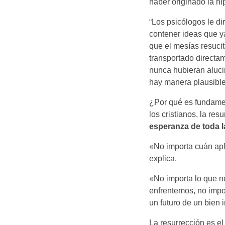
haber originado la hi
“Los psicólogos le d
contener ideas que y
que el mesías resucit
transportado directam
nunca hubieran alucin
hay manera plausible d
¿Por qué es fundamen
los cristianos, la res
esperanza de toda l
«No importa cuán apl
explica.
«No importa lo que no
enfrentemos, no impo
un futuro de un bien i
La resurrección es el