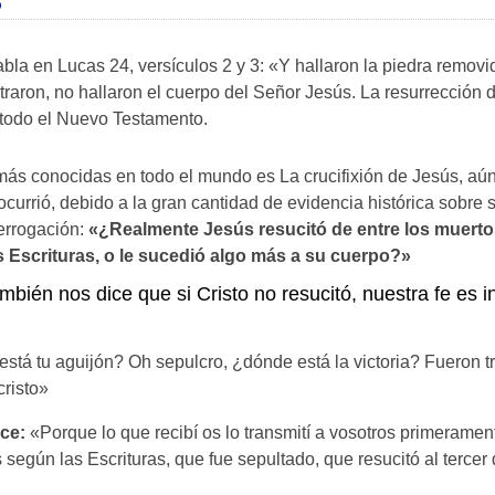
O
abla en Lucas 24, versículos 2 y 3: «Y hallaron la piedra removi
raron, no hallaron el cuerpo del Señor Jesús. La resurrección d
todo el Nuevo Testamento.
más conocidas en todo el mundo es La crucifixión de Jesús, aún 
urrió, debido a la gran cantidad de evidencia histórica sobre 
terrogación:
«¿Realmente Jesús resucitó de entre los muerto
Escrituras, o le sucedió algo más a su cuerpo?»
mbién nos dice que si Cristo no resucitó, nuestra fe es i
stá tu aguijón? Oh sepulcro, ¿dónde está la victoria? Fueron t
cristo»
ice:
«Porque lo que recibí os lo transmití a vosotros primeramen
según las Escrituras, que fue sepultado, que resucitó al tercer