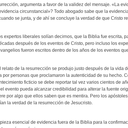
rrección, argumenta a favor de la validez del mensaje. «La evi
 evidencia circunstancial»? Todo abogado sabe que la evidencia
ando se junta, y de ahí se concluye la verdad de que Cristo re
s expertos liberales solían decirnos, que la Biblia fue escrita, p
cadas después de los eventos de Cristo, pero incluso los expe
vangelios fueron escritos dentro de los años de los eventos que
 relato de la resurrección se produjo justo después de la vida d
 por personas que proclamaron la autenticidad de su hecho. C
ntecimiento ficticio se debe reportar tal vez varios cientos de a
el evento pueda alcanzar credibilidad para alterar la fuente orig
ere por algo que ellos saben que es mentira. Pero los apóstole
an la verdad de la resurrección de Jesucristo.
 pieza esencial de evidencia fuera de la Biblia para la confirmac