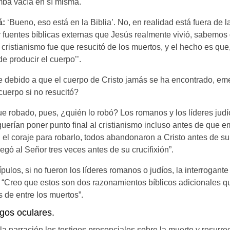
mba vacía en sí misma.
á:
‘Bueno, eso está en la Biblia’. No, en realidad está fuera de la
 fuentes bíblicas externas que Jesús realmente vivió, sabemos
cristianismo fue que resucitó de los muertos, y el hecho es que
e producir el cuerpo’’.
e debido a que el cuerpo de Cristo jamás se ha encontrado, eme
cuerpo si no resucitó?
ue robado, pues, ¿quién lo robó? Los romanos y los líderes judí
querían poner punto final al cristianismo incluso antes de que e
 el coraje para robarlo, todos abandonaron a Cristo antes de su
gó al Señor tres veces antes de su crucifixión”.
ípulos, si no fueron los líderes romanos o judíos, la interrogant
ó. “Creo que estos son dos razonamientos bíblicos adicionales q
 de entre los muertos”.
igos oculares.
a narración los testigos presenciales sobre la muerte y resurre