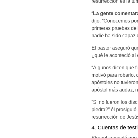
resurrección es la tu
“
La gente comentar
dijo. “Conocemos por
primeras pruebas del 
nadie ha sido capaz d
El pastor aseguró qu
¿qué le aconteció al 
“Algunos dicen que f
motivó para robarlo, 
apóstoles no tuvieron
apóstol más audaz, ne
“Si no fueron los disc
piedra?” él prosigui
resurrección de Jesús
4. Cuentas de test
Strobel comentó que l