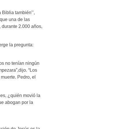
 Biblia también’’,
 que una de las
, durante 2.000 años,
rge la pregunta:
os no tenían ningún
mpezara”,dijo. “Los
 muerte. Pedro, el
e es, ¿quién movió la
ue abogan por la
cción de Jesús es la