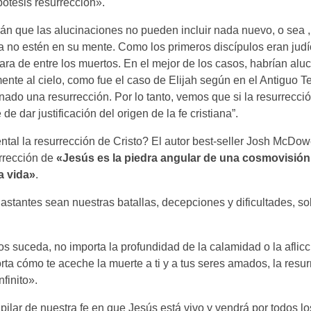
pótesis resurrección».
irán que las alucinaciones no pueden incluir nada nuevo, o sea
a no estén en su mente. Como los primeros discípulos eran judí
ara de entre los muertos. En el mejor de los casos, habrían alu
ente al cielo, como fue el caso de Elijah según en el Antiguo 
ado una resurrección. Por lo tanto, vemos que si la resurrecci
e dar justificación del origen de la fe cristiana”.
tal la resurrección de Cristo? El autor best-seller Josh McDowe
urrección de
«Jesús es la piedra angular de una cosmovisión
a vida»
.
astantes sean nuestras batallas, decepciones y dificultades, so
s suceda, no importa la profundidad de la calamidad o la aflicc
rta cómo te aceche la muerte a ti y a tus seres amados, la resu
nfinito».
 pilar de nuestra fe en que Jesús está vivo y vendrá por todos l