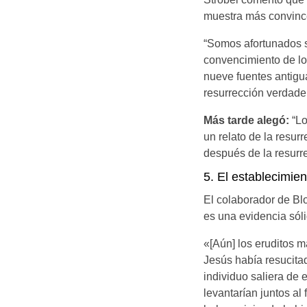
muestra más convince
“Somos afortunados si
convencimiento de lo
nueve fuentes antigua
resurrección verdader
Más tarde alegó:
“Lo
un relato de la resur
después de la resurre
5. El establecimien
El colaborador de Blo
es una evidencia sóli
«[Aún] los eruditos 
Jesús había resucitad
individuo saliera de 
levantarían juntos al