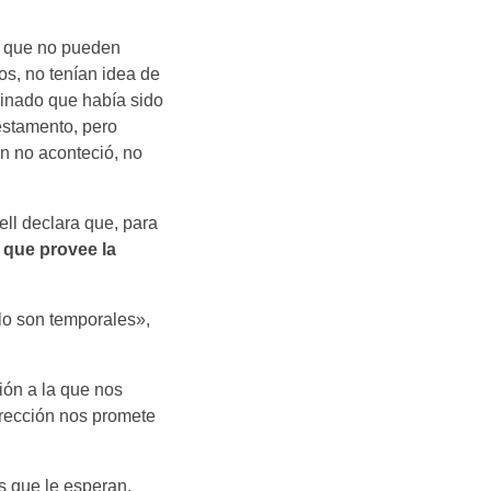
 , que no pueden
os, no tenían idea de
cinado que había sido
Testamento, pero
ón no aconteció, no
ll declara que, para
 que provee la
lo son temporales»,
ión a la que nos
rrección nos promete
os que le esperan.