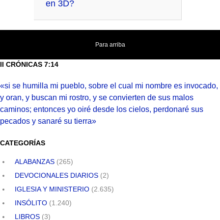
en 3D?
Para arriba
II CRÓNICAS 7:14
«si se humilla mi pueblo, sobre el cual mi nombre es invocado,
y oran, y buscan mi rostro, y se convierten de sus malos
caminos; entonces yo oiré desde los cielos, perdonaré sus
pecados y sanaré su tierra»
CATEGORÍAS
ALABANZAS
(265)
DEVOCIONALES DIARIOS
(2)
IGLESIA Y MINISTERIO
(2.635)
INSÓLITO
(1.240)
LIBROS
(3)