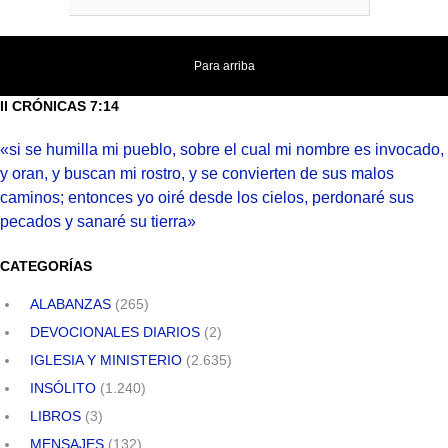
Para arriba
II CRÓNICAS 7:14
«si se humilla mi pueblo, sobre el cual mi nombre es invocado,
y oran, y buscan mi rostro, y se convierten de sus malos
caminos; entonces yo oiré desde los cielos, perdonaré sus
pecados y sanaré su tierra»
CATEGORÍAS
ALABANZAS
(265)
DEVOCIONALES DIARIOS
(2)
IGLESIA Y MINISTERIO
(2.635)
INSÓLITO
(1.240)
LIBROS
(3)
MENSAJES
(132)