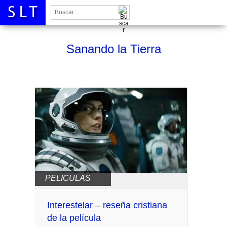
Buscar:
Sanando la Tierra
PELICULAS
Interestelar – reseña cristiana
de la película