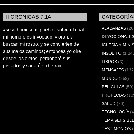
II CRÓNICAS 7:14
CATEGORÍA
ALABANZAS
(26
«si se humilla mi pueblo, sobre el cual
DEVOCIONALES
mi nombre es invocado, y oran, y
buscan mi rostro, y se convierten de
IGLESIA Y MINI
sus malos caminos; entonces yo oiré
INSÓLITO
(1.24
desde los cielos, perdonaré sus
LIBROS
(3)
pecados y sanaré su tierra»
MENSAJES
(132
MUNDO
(369)
PELICULAS
(59)
PROFECÍAS
(10
SALUD
(76)
TECNOLOGÍA
(4
TEMA SENSIBL
TESTIMONIOS
(