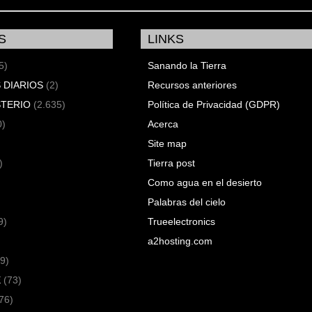
S
LINKS
5)
Sanando la Tierra
 DIARIOS
(2)
Recursos anteriores
STERIO
(2.635)
Política de Privacidad (GDPR)
0)
Acerca
Site map
)
Tierra post
Como agua en el desierto
Palabras del cielo
9)
Trueelectronics
a2hosting.com
9)
E
(73)
76)