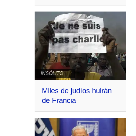
INSÓLITO
Miles de judíos huirán
de Francia