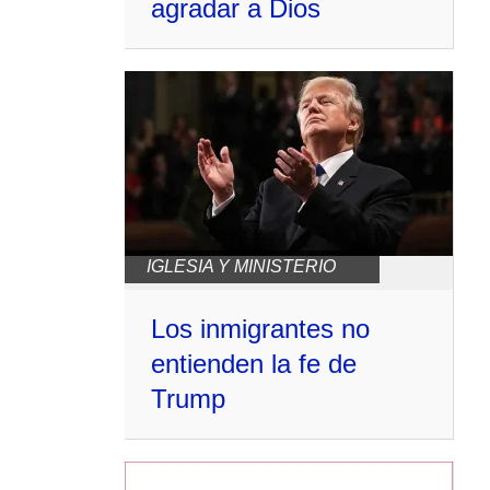
agradar a Dios
IGLESIA Y MINISTERIO
Los inmigrantes no
entienden la fe de
Trump