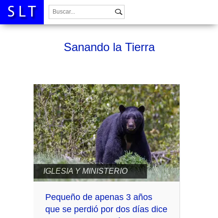
Buscar:
Sanando la Tierra
IGLESIA Y MINISTERIO
Pequeño de apenas 3 años
que se perdió por dos días dice