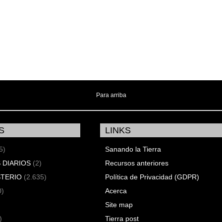
Para arriba
S
LINKS
5)
Sanando la Tierra
 DIARIOS
(2)
Recursos anteriores
STERIO
(2.635)
Política de Privacidad (GDPR)
0)
Acerca
Site map
)
Tierra post