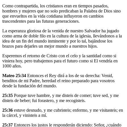
Como contrapartida, los cristianos eran en tiempos pasados,
hombres y mujeres que no solo predicaban la Palabra de Dios sino
que envueltos en la vida cotidiana influyeron en cambios
trascendentes para las futuras generaciones.
La esperanza gloriosa de la venida de nuestro Salvador ha jugado
como arma de doble filo en la cultura de la iglesia, llevándonos a la
idea de un fin del mundo inminente y por lo tal, bajándose los
brazos para dejarles un mejor mundo a nuestros hijos.
Esperemos el retorno de Cristo con el celo y la santidad como si
viniera hoy, pero trabajemos para el futuro como si El vendría en
1000 años.
Mateo 25:34
Entonces el Rey dirá a los de su derecha: Venid,
benditos de mi Padre, heredad el reino preparado para vosotros
desde la fundación del mundo.
25:35
Porque tuve hambre, y me disteis de comer; tuve sed, y me
disteis de beber; fui forastero, y me recogisteis.
25:36
estuve desnudo, y me cubristeis; enfermo, y me visitasteis; en
la cárcel, y vinisteis a mí.
25:37
Entonces los justos le responderán diciendo: Señor, ¿cuándo