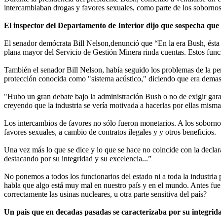
intercambiaban drogas y favores sexuales, como parte de los sobornos p
El inspector del Departamento de Interior dijo que sospecha que 
El senador demócrata Bill Nelson,denunció que “En la era Bush, ésta e
plana mayor del Servicio de Gestión Minera rinda cuentas. Estos fun
También el senador Bill Nelson, había seguido los problemas de la per
protección conocida como "sistema acústico," diciendo que era demasi
"Hubo un gran debate bajo la administración Bush o no de exigir garant
creyendo que la industria se vería motivada a hacerlas por ellas mis
Los intercambios de favores no sólo fueron monetarios. A los sobornos 
favores sexuales, a cambio de contratos ilegales y y otros beneficios.
Una vez más lo que se dice y lo que se hace no coincide con la dec
destacando por su integridad y su excelencia...”
No ponemos a todos los funcionarios del estado ni a toda la industria
habla que algo está muy mal en nuestro país y en el mundo. Antes fue
correctamente las usinas nucleares, u otra parte sensitiva del país?
Un pais que en decadas pasadas se caracterizaba por su integrid