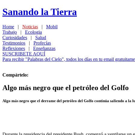
Sanando la Tierra
Home
|
Noticias
|
Mobil
Trabajo
|
Ecologia
Curiosidades
|
Salud
Testimonios
|
Profecías
Reflexiones
|
Enseñanzas
SUSCRIBETE AQUÍ
Para recibir "Palabras del Cielo", todos los días en tu email gratuitame
Compártelo:
Algo más negro que el petróleo del Golfo
Algo más negro que el derrame del petróleo del Golfo continúa saliendo a la lu
Durante la presidencia del presidente Bush, comenzó a ventilarse un 