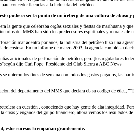
ara conceder licencias a la industria del petróleo.
esto pudiera ser la punta de un iceberg de una cultura de abuso y
ra la gente que celebraba orgías sexuales y fiestas de marihuana y que
cionarios del MMS han sido los predecesores espirituales y morales de
foración mar adentro por años, la industria del petróleo hizo una agres
ado costosa. En un informe de marzo 2003, la agencia cambió su decisió
ías adicionales de perforación de petróleo, pero [los reguladores federa
mas"según dijo Carl Pope, Presidente del Club Sierra a ABC News.
se unieron los fines de semana con todos los gastos pagados, las partidas
laración del departamento del MMS que declara eb su codigo de ética,
 petrolera en cuestión , conociendo que hay gente de alta integridad. P
 la crisis y engaños del grupo financiero, ahora vemos los resultados 
ad, estos sucesos lo empañan grandemente.