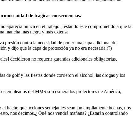
 promiscuidad de trágicas consecuencias.
 no aparecía nunca en el trabajo”, estando este comprometido a que la
 una mancha más negra y más extensa.
iva presión contra la necesidad de poner una capa adicional de
n y dijo que la capa de protección ya no era necesaria.(?)
les] decidieron no requerir garantías adicionales obligatorias,
 de golf y las fiestas donde corrieron el alcohol, las drogas y los
 "“Los empleados del MMS son esmerados protectores de América,
ero el hecho que acciones semejantes sean tan ampliamente hechas, nos
de esto, nos decimos,¿ Qué nos vendrá mañana? ¿Estarán controlando