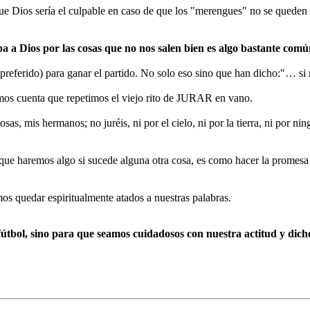
ue Dios sería el culpable en caso de que los "merengues" no se queden
ulpa a Dios por las cosas que no nos salen bien es algo bastante comú
 preferido) para ganar el partido. No solo eso sino que han dicho:"… si
mos cuenta que repetimos el viejo rito de JURAR en vano.
as, mis hermanos; no juréis, ni por el cielo, ni por la tierra, ni por nin
e haremos algo si sucede alguna otra cosa, es como hacer la promesa d
 quedar espiritualmente atados a nuestras palabras.
fútbol, sino para que seamos cuidadosos con nuestra actitud y dicho